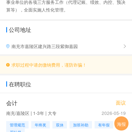
事业单位的各项三方服务工作（代理记账、绩效、内控、预决
算等），全面实施人性化管理。
公司地址
南充市嘉陵区建兴路三段紫御嘉园
求职过程中请勿缴纳费用，谨防诈骗！
在聘职位
会计
面议
南充/嘉陵区 | 1-3年 | 大专
2026-05-19
海报
管理规范
年终奖
双休
加班补助
有年假