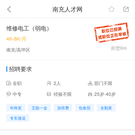
南充人才网
维修电工（弱电）
4K-8K/月
距您0m
南充/高坪区
招聘要求
全职
2人
部门不限
中专
经验不限
25岁-40岁
年终奖
五险一金
加班费
包食宿
全勤奖
专车接送