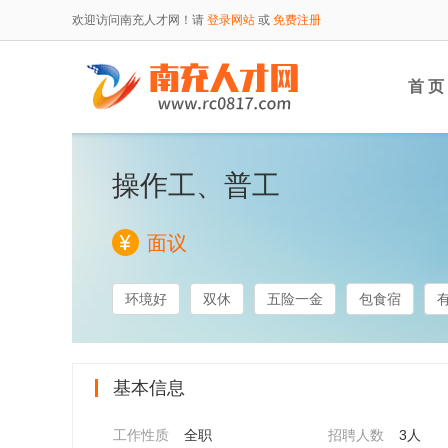
欢迎访问南充人才网！请
登录网站
或
免费注册
首 页
操作工、普工
面议
环境好
双休
五险一金
包食宿
基本信息
工作性质
全职
招聘人数
3人