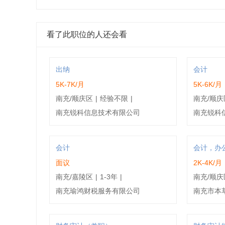
看了此职位的人还会看
出纳
会计
5K-7K/月
5K-6K/月
南充/顺庆区
|
经验不限
|
南充/顺庆
南充锐科信息技术有限公司
南充锐科
会计
会计，办
面议
2K-4K/月
南充/嘉陵区
|
1-3年
|
南充/顺庆
南充瑜鸿财税服务有限公司
南充市本