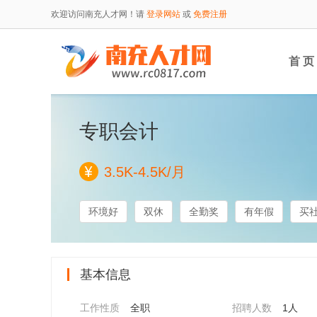
欢迎访问南充人才网！请
登录网站
或
免费注册
首 页
专职会计
3.5K-4.5K/月
环境好
双休
全勤奖
有年假
买
基本信息
工作性质
全职
招聘人数
1人