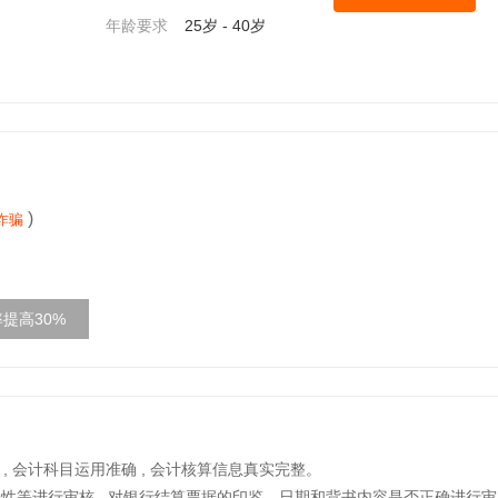
年龄要求
25岁 - 40岁
)
诈骗
提高30%
 , 会计科目运用准确 , 会计核算信息真实完整。
性等进行审核 , 对银行结算票据的印鉴、日期和背书内容是否正确进行审