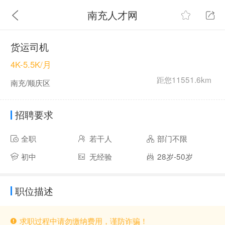
南充人才网
货运司机
4K-5.5K/月
距您11551.6km
南充/顺庆区
招聘要求
全职
若干人
部门不限
初中
无经验
28岁-50岁
职位描述
求职过程中请勿缴纳费用，谨防诈骗！