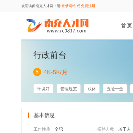
欢迎访问南充人才网！请
登录网站
或
免费注册
首 页
行政前台
4K-5K/月
环境好
管理规范
双休
五险一金
基本信息
工作性质
全职
招聘人数
若干人