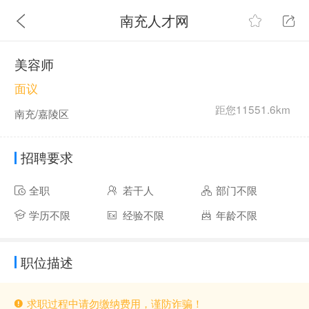
南充人才网
美容师
面议
距您11551.6km
南充/嘉陵区
招聘要求
全职
若干人
部门不限
学历不限
经验不限
年龄不限
职位描述
求职过程中请勿缴纳费用，谨防诈骗！