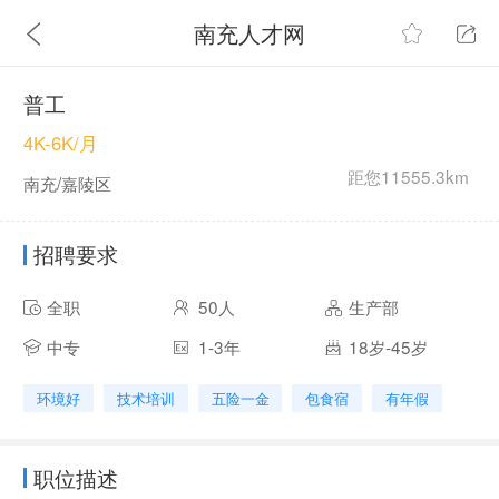
南充人才网
普工
4K-6K/月
距您11555.3km
南充/嘉陵区
招聘要求
全职
50人
生产部
中专
1-3年
18岁-45岁
环境好
技术培训
五险一金
包食宿
有年假
职位描述