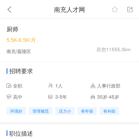
南充人才网
厨师
5.5K-6.5K/月
距您11555.3km
南充/嘉陵区
招聘要求
全职
1人
人事行政部
高中
3-5年
30岁-45岁
环境好
管理规范
压力小
有年假
有补助
职位描述