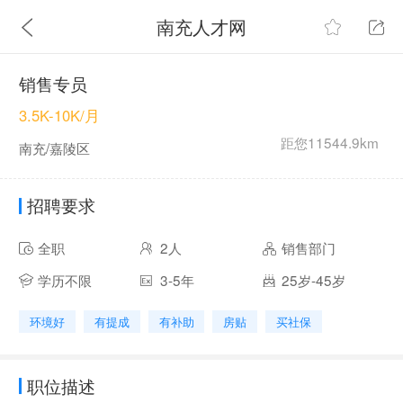
南充人才网
销售专员
3.5K-10K/月
距您11544.9km
南充/嘉陵区
招聘要求
全职
2人
销售部门
学历不限
3-5年
25岁-45岁
环境好
有提成
有补助
房贴
买社保
职位描述