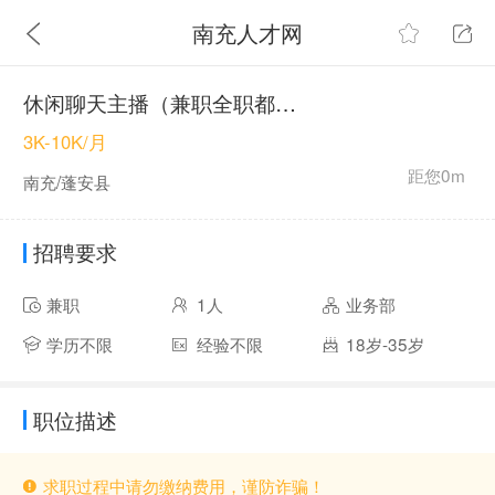
南充人才网
休闲聊天主播（兼职全职都可以）
3K-10K/月
距您0m
南充/蓬安县
招聘要求
兼职
1人
业务部
学历不限
经验不限
18岁-35岁
职位描述
求职过程中请勿缴纳费用，谨防诈骗！