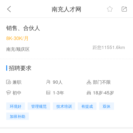
南充人才网
销售、合伙人
8K-30K/月
距您11551.6km
南充/顺庆区
招聘要求
兼职
90人
部门不限
初中
1-3年
18岁-45岁
环境好
管理规范
技术培训
有提成
双休
加班补助