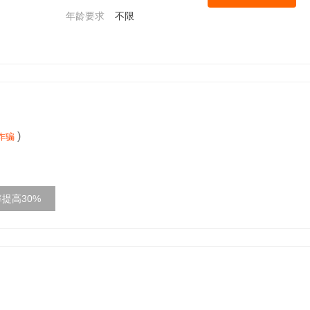
年龄要求
不限
)
诈骗
提高30%