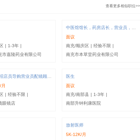
查看更多相似职位>>
中医馆馆长，药房店长，营业员，收银员
面议
区
|
1-3年
|
南充/顺庆区
|
经验不限
|
充市嘉陵药业有限公司
南充市本草堂药业有限公司
4000元直招店员导购营业员配镜顾问验光师
医生
K/月
面议
区
|
经验不限
|
南充/南部县
|
1-3年
|
镜眼镜店
南部升钟利康医院
放射医师
5K-12K/月