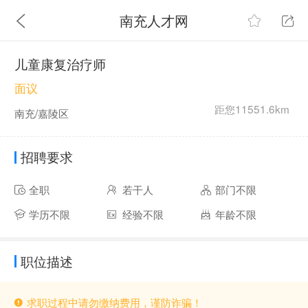
南充人才网
儿童康复治疗师
面议
距您11551.6km
南充/嘉陵区
招聘要求
全职
若干人
部门不限
学历不限
经验不限
年龄不限
职位描述
求职过程中请勿缴纳费用，谨防诈骗！