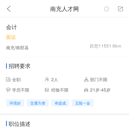
南充人才网
会计
面议
距您11551.6km
南充/南部县
招聘要求
全职
2人
部门不限
学历不限
经验不限
21岁-45岁
环境好
交通方便
有提成
五险一金
职位描述