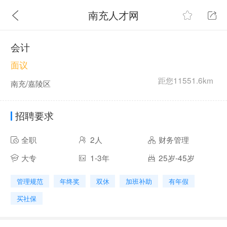
南充人才网
会计
面议
距您11551.6km
南充/嘉陵区
招聘要求
全职
2人
财务管理
大专
1-3年
25岁-45岁
管理规范
年终奖
双休
加班补助
有年假
买社保