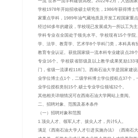
一流”世界一流学科建设高校。2022年2月，入选国
学校1978年开始招收硕士研究生，1986年获得博
家重点学科，1989年油气藏地质及开发工程国家重
经过60多年的建设，学校现已发展成为一所以工为
学科专业在全国处于领先水平。学校现有15个学院
学、法学、教育学、艺术学8个学科门类，本科具有招生
教育专业认证。获批国家级一流本科专业建设点28个
专业16个。学校获省部级及以上教学成果奖励133
门，省级一流课程118门。西南石油大学是国家建
业学位博士点1个，二级学科博士学位授权点37个，
业学位授权类别15个,硕士专业学位领域32个。
其他相关详细情况可在西南石油大学网站上查阅。
二、招聘对象、范围及基本条件
（一）招聘对象和范围
1.
顶尖人才、领军人才、拔尖人才，共计5人。
满足《西南石油大学人才引进实施办法》（西南石大人