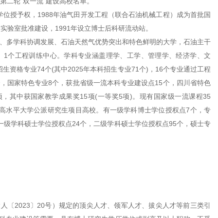
家第二轮“双一流”建设高校名单。
士学位授予权，1988年油气田开发工程（联合石油机械工程）成为首批国
点实验室批准建设，1991年设立博士后科研流动站。
主、多学科协调发展、石油天然气优势突出和特色鲜明的大学，石油主干
、1个工程训练中心。学科专业涵盖理学、工学、管理学、经济学、文
资格专业74个(其中2025年本科招生专业71个)，16个专业通过工程
，国家特色专业8个，获批省级一流本科专业建设点15个，四川省特色
项，其中获国家教学成果奖15项(一等奖5项)。现有国家级一流课程35
设高水平大学公派研究生项目高校。有一级学科博士学位授权点7个，专
一级学科硕士学位授权点24个，二级学科硕士学位授权点95个，硕士专
〔2023〕20号）规定的顶尖人才、领军人才、拔尖人才等前三类引