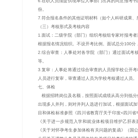
6.在职人员须提供现单位人事部门出具的同意报考
份。
7.符合报名条件的其他证明材料（如个人科研成果
（三）考核形式及考核内容
1.面试：二级学院（部门）组织考核组专家对报考者
根据报名情况组织。不设开考比例。面试总分100分
2.综合审查：人事处对各学院（部门）通过面试考
等。
3.复审：人事处将通过综合审查的人员报学校公开
人员进行复审，审查通过人员为学校考核通过人员。
七、体检
根据招聘岗位及名额，按照面试成绩从高分到低分
出现多人并列，则对并列人选进行加试，根据面试加
目和体检标准参照《四川省教育厅关于印发<四川省申
《关于进一步规范入学和就业体检项目维护乙肝表面
《关于对怀孕考生参加体检有关问题的复函》（国公考