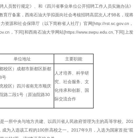
聘人员暂行规定》、和《四川省事业单位公开招聘工作人员实施办法》
教育厅备案，西南石油大学拟面向社会考核招聘高层次人才98名，现将
会保障厅（以下简称省人社厅）官网[http://rst.sc.gov.cn，
v.cn，下同]和西南石油大学网站[https://www.swpu.edu.cn,下同]上发
单位地址
主要职能
都校区）成都市新都区新都
人才培养、科学研
8号
究、社会服务、文
充校区）四川省南充市顺庆
化传承和创新、国
院路二段1号（原油院路30
际交流合作
是一所中央与地方共建、以四川省人民政府管理为主的高等学校。201
成为入选该工程的100所高校之一。2017年9月，入选为国家首批“双