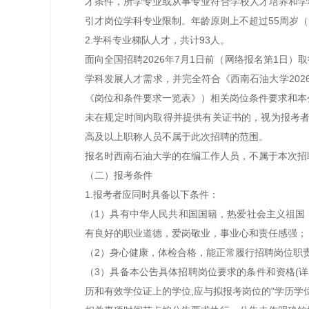
才条件，所学专业或从事专业符合学校人才培养和学
引才岗位学科专业限制。年龄原则上不超过55周岁（即
2.
学科专业梯队人才，共计93人。
面向全国招聘2026年7月1日前（网络报名第1日
学科发展人才需求，
并完全符合《西南石油大学20
《岗位和条件要求一览表》）相关岗位条件要求和本
未在规定时间内取得并提供有关证书的，视为报考者自
高及以上职称人员不属于此次招聘的范围。
报名时西南石油大学的在编工作人员，不属于本次招
（二）报考条件
1.报考者应同时具备以下条件：
（1）具有中华人民共和国国籍，热爱社会主义祖国
有良好的职业道德，爱岗敬业，事业心和责任感强；
（2）身心健康，体检合格，能正常履行招聘岗位职
（3）具备本公告具体招聘岗位要求的条件和资格(详
历和有效学位证上的学位,应与拟报考岗位的"学历学