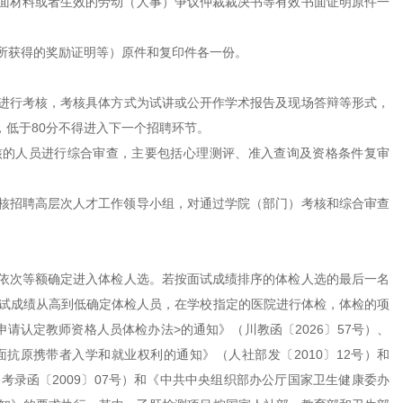
书面材料或者生效的劳动（人事）争议仲裁裁决书等有效书面证明原件一
、所获得的奖励证明等）原件和复印件各一份。
进行考核，
考核具体方式为试讲或公开作学术报告及现场答辩等形式，
，低于80分不得进入下一个招聘环节。
核的人员进行综合审查，主要包括心理测评、准入查询及资格条件复审
考核招聘高层次人才工作领导小组，对通过学院（部门）考核和综合审查
依次等额确定进入体检人选。若按面试成绩排序的体检人选的最后一名
试成绩从高到低确定体检人员，在学校指定的医院进行体检，体检的项
请认定教师资格人员体检办法>的通知》（川教函〔2026〕57号）、
抗原携带者入学和就业权利的通知》（人社部发〔2010〕12号）和
录函〔2009〕07号）和《中共中央组织部办公厅国家卫生健康委办